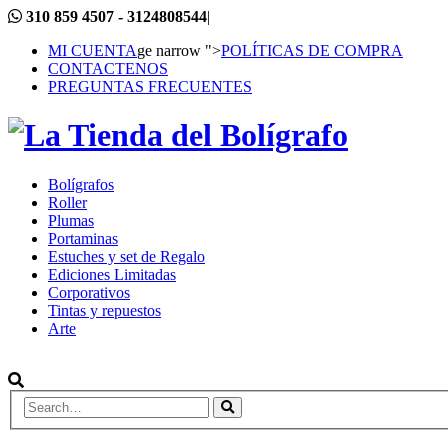
310 859 4507 - 3124808544
|
MI CUENTA
ge narrow ">
POLÍTICAS DE COMPRA
CONTACTENOS
PREGUNTAS FRECUENTES
Bolígrafos
Roller
Plumas
Portaminas
Estuches y set de Regalo
Ediciones Limitadas
Corporativos
Tintas y repuestos
Arte