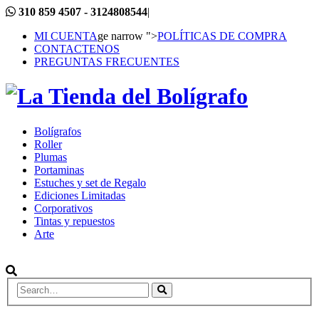
310 859 4507 - 3124808544
|
MI CUENTA
ge narrow ">
POLÍTICAS DE COMPRA
CONTACTENOS
PREGUNTAS FRECUENTES
Bolígrafos
Roller
Plumas
Portaminas
Estuches y set de Regalo
Ediciones Limitadas
Corporativos
Tintas y repuestos
Arte