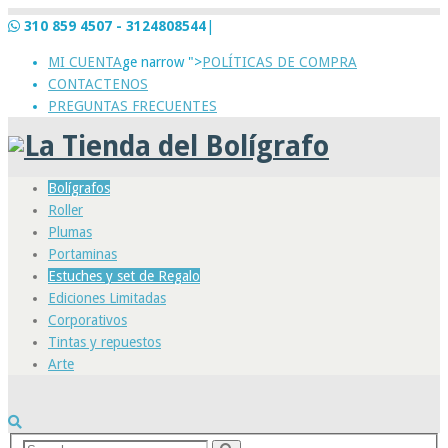
310 859 4507 - 3124808544
|
MI CUENTA
ge narrow ">
POLÍTICAS DE COMPRA
CONTACTENOS
PREGUNTAS FRECUENTES
Bolígrafos
Roller
Plumas
Portaminas
Estuches y set de Regalo
Ediciones Limitadas
Corporativos
Tintas y repuestos
Arte