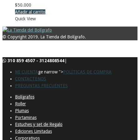
$
50.000
Añadir al carrito
Quick View
© Copyright 2019. La Tienda del Bolígrafo.
310 859 4507 - 3124808544
|
MI CUENTA
ge narrow ">
POLÍTICAS DE COMPRA
CONTACTENOS
PREGUNTAS FRECUENTES
Bolígrafos
Roller
Plumas
Portaminas
Estuches y set de Regalo
Ediciones Limitadas
Corporativos