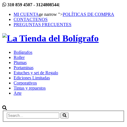
310 859 4507 - 3124808544
|
MI CUENTA
ge narrow ">
POLÍTICAS DE COMPRA
CONTACTENOS
PREGUNTAS FRECUENTES
Bolígrafos
Roller
Plumas
Portaminas
Estuches y set de Regalo
Ediciones Limitadas
Corporativos
Tintas y repuestos
Arte