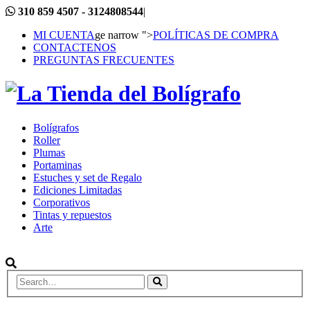
310 859 4507 - 3124808544
|
MI CUENTA
ge narrow ">
POLÍTICAS DE COMPRA
CONTACTENOS
PREGUNTAS FRECUENTES
Bolígrafos
Roller
Plumas
Portaminas
Estuches y set de Regalo
Ediciones Limitadas
Corporativos
Tintas y repuestos
Arte