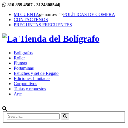
310 859 4507 - 3124808544
|
MI CUENTA
ge narrow ">
POLÍTICAS DE COMPRA
CONTACTENOS
PREGUNTAS FRECUENTES
Bolígrafos
Roller
Plumas
Portaminas
Estuches y set de Regalo
Ediciones Limitadas
Corporativos
Tintas y repuestos
Arte