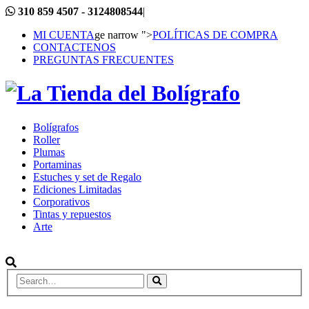
310 859 4507 - 3124808544
|
MI CUENTA
ge narrow ">
POLÍTICAS DE COMPRA
CONTACTENOS
PREGUNTAS FRECUENTES
Bolígrafos
Roller
Plumas
Portaminas
Estuches y set de Regalo
Ediciones Limitadas
Corporativos
Tintas y repuestos
Arte