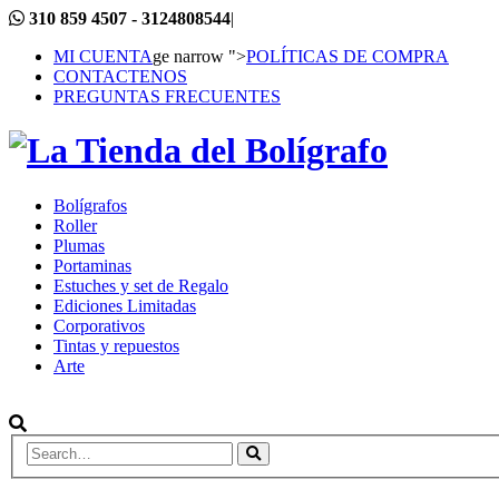
310 859 4507 - 3124808544
|
MI CUENTA
ge narrow ">
POLÍTICAS DE COMPRA
CONTACTENOS
PREGUNTAS FRECUENTES
Bolígrafos
Roller
Plumas
Portaminas
Estuches y set de Regalo
Ediciones Limitadas
Corporativos
Tintas y repuestos
Arte