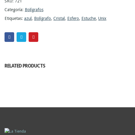
SKU:
721
Categoría:
Bolígrafos
Etiquetas:
azul
,
Bolígrafo
,
Cristal
,
Esfero
,
Estuche
,
Unix
RELATED PRODUCTS