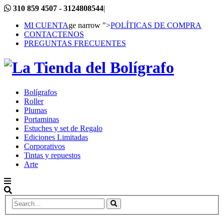
310 859 4507 - 3124808544
|
MI CUENTA
ge narrow ">
POLÍTICAS DE COMPRA
CONTACTENOS
PREGUNTAS FRECUENTES
Bolígrafos
Roller
Plumas
Portaminas
Estuches y set de Regalo
Ediciones Limitadas
Corporativos
Tintas y repuestos
Arte