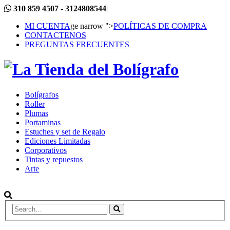
310 859 4507 - 3124808544
|
MI CUENTA
ge narrow ">
POLÍTICAS DE COMPRA
CONTACTENOS
PREGUNTAS FRECUENTES
Bolígrafos
Roller
Plumas
Portaminas
Estuches y set de Regalo
Ediciones Limitadas
Corporativos
Tintas y repuestos
Arte