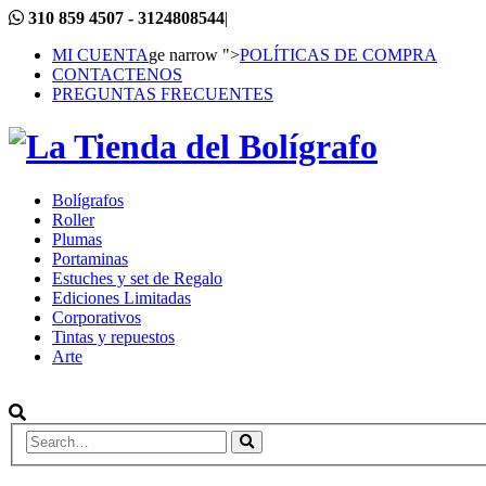
310 859 4507 - 3124808544
|
MI CUENTA
ge narrow ">
POLÍTICAS DE COMPRA
CONTACTENOS
PREGUNTAS FRECUENTES
Bolígrafos
Roller
Plumas
Portaminas
Estuches y set de Regalo
Ediciones Limitadas
Corporativos
Tintas y repuestos
Arte