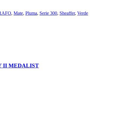
RAFO
,
Mate
,
Pluma
,
Serie 300
,
Sheaffer
,
Verde
 II MEDALIST