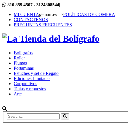
310 859 4507 - 3124808544
|
MI CUENTA
ge narrow ">
POLÍTICAS DE COMPRA
CONTACTENOS
PREGUNTAS FRECUENTES
Bolígrafos
Roller
Plumas
Portaminas
Estuches y set de Regalo
Ediciones Limitadas
Corporativos
Tintas y repuestos
Arte