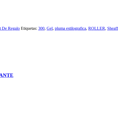
t De Regalo
Etiquetas:
300
,
Gel
,
pluma estilografica
,
ROLLER
,
Sheaff
LANTE