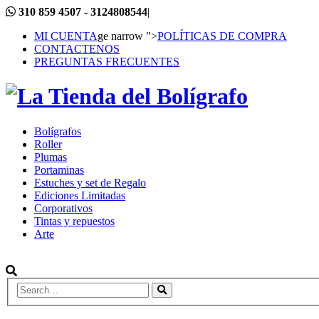
310 859 4507 - 3124808544
|
MI CUENTA
ge narrow ">
POLÍTICAS DE COMPRA
CONTACTENOS
PREGUNTAS FRECUENTES
Bolígrafos
Roller
Plumas
Portaminas
Estuches y set de Regalo
Ediciones Limitadas
Corporativos
Tintas y repuestos
Arte