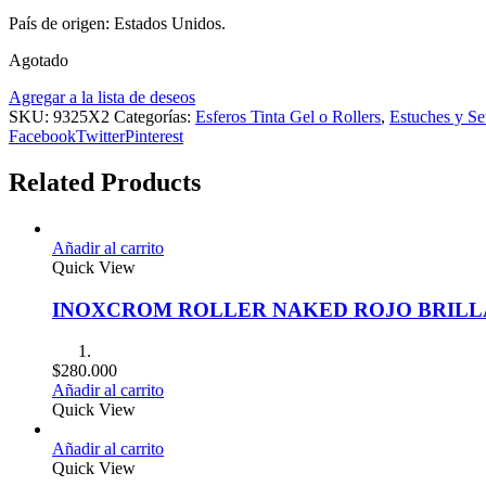
País de origen: Estados Unidos.
Agotado
Agregar a la lista de deseos
SKU:
9325X2
Categorías:
Esferos Tinta Gel o Rollers
,
Estuches y Se
Facebook
Twitter
Pinterest
Related Products
Añadir al carrito
Quick View
INOXCROM ROLLER NAKED ROJO BRIL
$
280.000
Añadir al carrito
Quick View
Añadir al carrito
Quick View