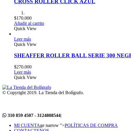
CROSS ROLLER CLICK AZUL
$
170.000
Añadir al carrito
Quick View
Leer más
Quick View
SHEAFFER ROLLER BALL SERIE 300 NEG
$
270.000
Leer más
Quick View
© Copyright 2019. La Tienda del Bolígrafo.
310 859 4507 - 3124808544
|
MI CUENTA
ge narrow ">
POLÍTICAS DE COMPRA
CONTACTENOS