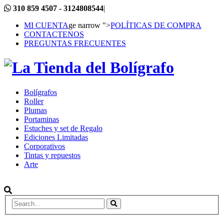
310 859 4507 - 3124808544
|
MI CUENTA
ge narrow ">
POLÍTICAS DE COMPRA
CONTACTENOS
PREGUNTAS FRECUENTES
Bolígrafos
Roller
Plumas
Portaminas
Estuches y set de Regalo
Ediciones Limitadas
Corporativos
Tintas y repuestos
Arte