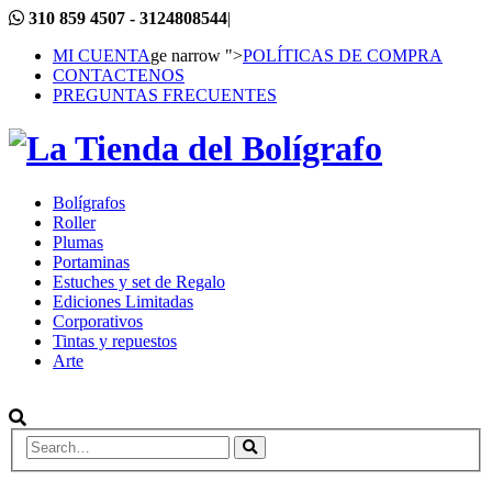
310 859 4507 - 3124808544
|
MI CUENTA
ge narrow ">
POLÍTICAS DE COMPRA
CONTACTENOS
PREGUNTAS FRECUENTES
Bolígrafos
Roller
Plumas
Portaminas
Estuches y set de Regalo
Ediciones Limitadas
Corporativos
Tintas y repuestos
Arte