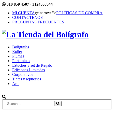
310 859 4507 - 3124808544
|
MI CUENTA
ge narrow ">
POLÍTICAS DE COMPRA
CONTACTENOS
PREGUNTAS FRECUENTES
Bolígrafos
Roller
Plumas
Portaminas
Estuches y set de Regalo
Ediciones Limitadas
Corporativos
Tintas y repuestos
Arte