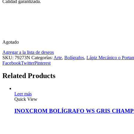
Calidad garantizada.
Agotado
Agregar a la lista de deseos
SKU:
79273N
Categorías:
Arte
,
Bolígrafos
,
Lápiz Mecánico o Porta
Facebook
Twitter
Pinterest
Related Products
Leer más
Quick View
INOXCROM BOLÍGRAFO WS GRIS CHAM