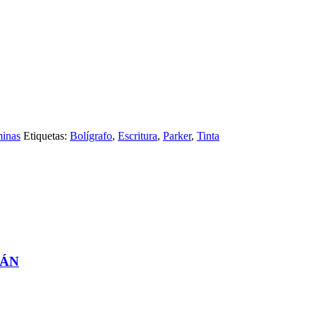
minas
Etiquetas:
Bolígrafo
,
Escritura
,
Parker
,
Tinta
PÁN