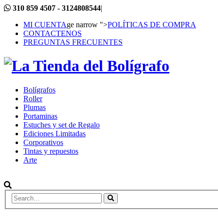
310 859 4507 - 3124808544
|
MI CUENTA
ge narrow ">
POLÍTICAS DE COMPRA
CONTACTENOS
PREGUNTAS FRECUENTES
Bolígrafos
Roller
Plumas
Portaminas
Estuches y set de Regalo
Ediciones Limitadas
Corporativos
Tintas y repuestos
Arte