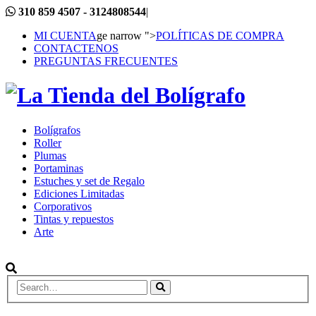
310 859 4507 - 3124808544
|
MI CUENTA
ge narrow ">
POLÍTICAS DE COMPRA
CONTACTENOS
PREGUNTAS FRECUENTES
Bolígrafos
Roller
Plumas
Portaminas
Estuches y set de Regalo
Ediciones Limitadas
Corporativos
Tintas y repuestos
Arte