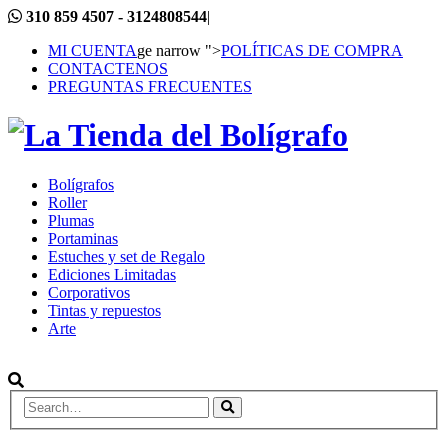
310 859 4507 - 3124808544
|
MI CUENTA
ge narrow ">
POLÍTICAS DE COMPRA
CONTACTENOS
PREGUNTAS FRECUENTES
Bolígrafos
Roller
Plumas
Portaminas
Estuches y set de Regalo
Ediciones Limitadas
Corporativos
Tintas y repuestos
Arte