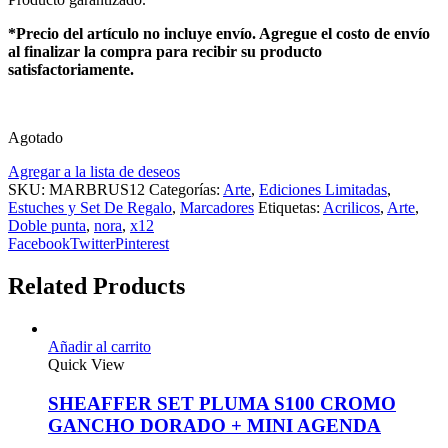
*Precio del artículo no incluye envío. Agregue el costo de envío
al finalizar la compra para recibir su producto
satisfactoriamente.
Agotado
Agregar a la lista de deseos
SKU:
MARBRUS12
Categorías:
Arte
,
Ediciones Limitadas
,
Estuches y Set De Regalo
,
Marcadores
Etiquetas:
Acrilicos
,
Arte
,
Doble punta
,
nora
,
x12
Facebook
Twitter
Pinterest
Related Products
Añadir al carrito
Quick View
SHEAFFER SET PLUMA S100 CROMO
GANCHO DORADO + MINI AGENDA