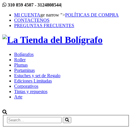
310 859 4507 - 3124808544
|
MI CUENTA
ge narrow ">
POLÍTICAS DE COMPRA
CONTACTENOS
PREGUNTAS FRECUENTES
Bolígrafos
Roller
Plumas
Portaminas
Estuches y set de Regalo
Ediciones Limitadas
Corporativos
Tintas y repuestos
Arte