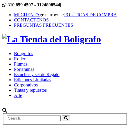
310 859 4507 - 3124808544
|
MI CUENTA
ge narrow ">
POLÍTICAS DE COMPRA
CONTACTENOS
PREGUNTAS FRECUENTES
Bolígrafos
Roller
Plumas
Portaminas
Estuches y set de Regalo
Ediciones Limitadas
Corporativos
Tintas y repuestos
Arte