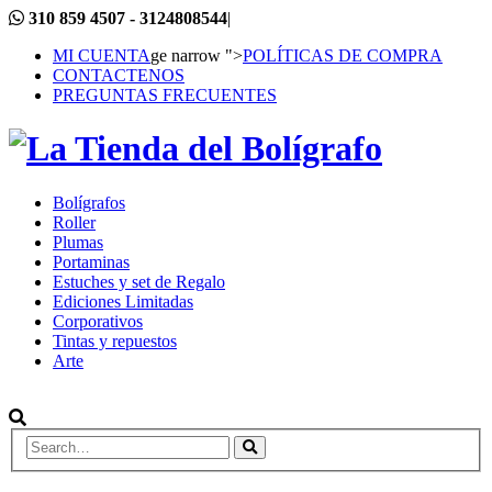
310 859 4507 - 3124808544
|
MI CUENTA
ge narrow ">
POLÍTICAS DE COMPRA
CONTACTENOS
PREGUNTAS FRECUENTES
Bolígrafos
Roller
Plumas
Portaminas
Estuches y set de Regalo
Ediciones Limitadas
Corporativos
Tintas y repuestos
Arte