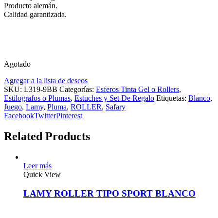
Producto alemán.
Calidad garantizada.
Agotado
Agregar a la lista de deseos
SKU:
L319-9BB
Categorías:
Esferos Tinta Gel o Rollers
,
Estilografos o Plumas
,
Estuches y Set De Regalo
Etiquetas:
Blanco
,
Juego
,
Lamy
,
Pluma
,
ROLLER
,
Safary
Facebook
Twitter
Pinterest
Related Products
Leer más
Quick View
LAMY ROLLER TIPO SPORT BLANCO