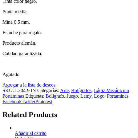
Tinta color negro.
Punta media.
Mina 0.5 mm.
Estuche para regalo.
Producto alemán.
Calidad garantizada.
Agotado
Agregar a la lista de deseos
SKU:
L204-9 IN
Categorías:
Arte
,
Bolígrafos
,
Lápiz Mecánico o
Portaminas
Etiquetas:
Bolígrafo
,
Juego
,
Lamy
,
Logo
,
Portaminas
Facebook
Twitter
Pinterest
Related Products
Añadir al carrito