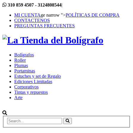
310 859 4507 - 3124808544
|
MI CUENTA
ge narrow ">
POLÍTICAS DE COMPRA
CONTACTENOS
PREGUNTAS FRECUENTES
Bolígrafos
Roller
Plumas
Portaminas
Estuches y set de Regalo
Ediciones Limitadas
Corporativos
Tintas y repuestos
Arte