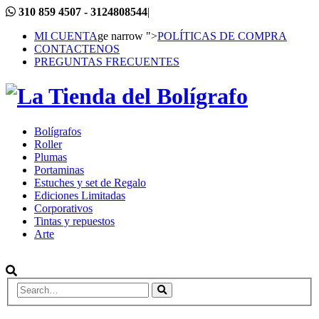
310 859 4507 - 3124808544
|
MI CUENTA
ge narrow ">
POLÍTICAS DE COMPRA
CONTACTENOS
PREGUNTAS FRECUENTES
Bolígrafos
Roller
Plumas
Portaminas
Estuches y set de Regalo
Ediciones Limitadas
Corporativos
Tintas y repuestos
Arte