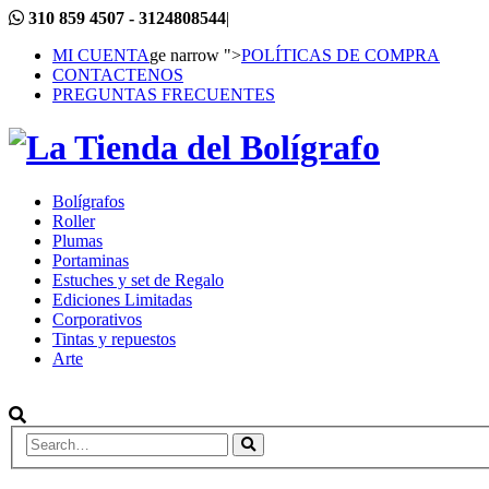
310 859 4507 - 3124808544
|
MI CUENTA
ge narrow ">
POLÍTICAS DE COMPRA
CONTACTENOS
PREGUNTAS FRECUENTES
Bolígrafos
Roller
Plumas
Portaminas
Estuches y set de Regalo
Ediciones Limitadas
Corporativos
Tintas y repuestos
Arte