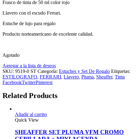
Frasco de tinta de 50 ml color rojo
Llavero con el escudo Ferrari.
Estuche de lujo para regalo
Producto norteamericano de excelente calidad.
Agotado
Agregar a la lista de deseos
SKU:
9519-0 ST
Categoría:
Estuches y Set De Regalo
Etiquetas:
ESTILOGRAFO
,
FERRARI
,
Llavero
,
Pluma
,
Sheaffer
,
Tinta
Facebook
Twitter
Pinterest
Related Products
Añadir al carrito
Quick View
SHEAFFER SET PLUMA VFM CROMO
CEPILLADA + MINI AGENDA