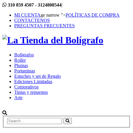
310 859 4507 - 3124808544
|
MI CUENTA
ge narrow ">
POLÍTICAS DE COMPRA
CONTACTENOS
PREGUNTAS FRECUENTES
Bolígrafos
Roller
Plumas
Portaminas
Estuches y set de Regalo
Ediciones Limitadas
Corporativos
Tintas y repuestos
Arte