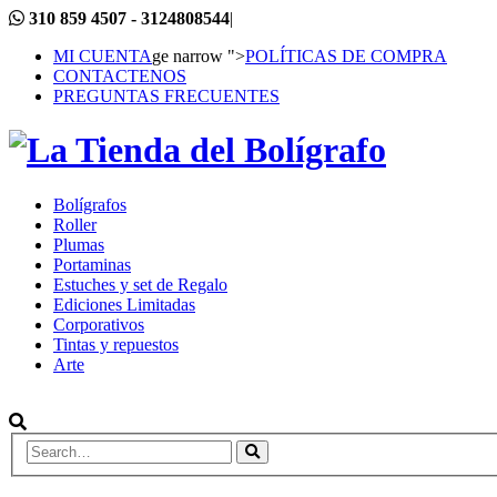
310 859 4507 - 3124808544
|
MI CUENTA
ge narrow ">
POLÍTICAS DE COMPRA
CONTACTENOS
PREGUNTAS FRECUENTES
Bolígrafos
Roller
Plumas
Portaminas
Estuches y set de Regalo
Ediciones Limitadas
Corporativos
Tintas y repuestos
Arte