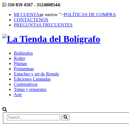
310 859 4507 - 3124808544
|
MI CUENTA
ge narrow ">
POLÍTICAS DE COMPRA
CONTACTENOS
PREGUNTAS FRECUENTES
Bolígrafos
Roller
Plumas
Portaminas
Estuches y set de Regalo
Ediciones Limitadas
Corporativos
Tintas y repuestos
Arte