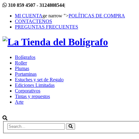
310 859 4507 - 3124808544
|
MI CUENTA
ge narrow ">
POLÍTICAS DE COMPRA
CONTACTENOS
PREGUNTAS FRECUENTES
Bolígrafos
Roller
Plumas
Portaminas
Estuches y set de Regalo
Ediciones Limitadas
Corporativos
Tintas y repuestos
Arte