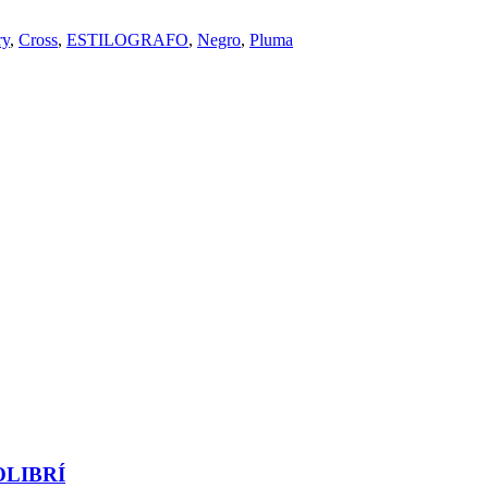
ry
,
Cross
,
ESTILOGRAFO
,
Negro
,
Pluma
LIBRÍ