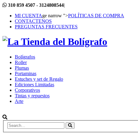
310 859 4507 - 3124808544
|
MI CUENTA
ge narrow ">
POLÍTICAS DE COMPRA
CONTACTENOS
PREGUNTAS FRECUENTES
Bolígrafos
Roller
Plumas
Portaminas
Estuches y set de Regalo
Ediciones Limitadas
Corporativos
Tintas y repuestos
Arte