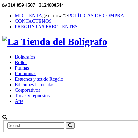
310 859 4507 - 3124808544
|
MI CUENTA
ge narrow ">
POLÍTICAS DE COMPRA
CONTACTENOS
PREGUNTAS FRECUENTES
Bolígrafos
Roller
Plumas
Portaminas
Estuches y set de Regalo
Ediciones Limitadas
Corporativos
Tintas y repuestos
Arte