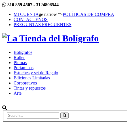
310 859 4507 - 3124808544
|
MI CUENTA
ge narrow ">
POLÍTICAS DE COMPRA
CONTACTENOS
PREGUNTAS FRECUENTES
Bolígrafos
Roller
Plumas
Portaminas
Estuches y set de Regalo
Ediciones Limitadas
Corporativos
Tintas y repuestos
Arte