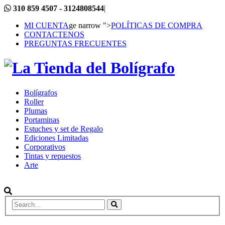
310 859 4507 - 3124808544
|
MI CUENTA
ge narrow ">
POLÍTICAS DE COMPRA
CONTACTENOS
PREGUNTAS FRECUENTES
Bolígrafos
Roller
Plumas
Portaminas
Estuches y set de Regalo
Ediciones Limitadas
Corporativos
Tintas y repuestos
Arte