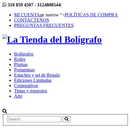
310 859 4507 - 3124808544
|
MI CUENTA
ge narrow ">
POLÍTICAS DE COMPRA
CONTACTENOS
PREGUNTAS FRECUENTES
Bolígrafos
Roller
Plumas
Portaminas
Estuches y set de Regalo
Ediciones Limitadas
Corporativos
Tintas y repuestos
Arte