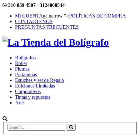
310 859 4507 - 3124808544
|
MI CUENTA
ge narrow ">
POLÍTICAS DE COMPRA
CONTACTENOS
PREGUNTAS FRECUENTES
Bolígrafos
Roller
Plumas
Portaminas
Estuches y set de Regalo
Ediciones Limitadas
Corporativos
Tintas y repuestos
Arte