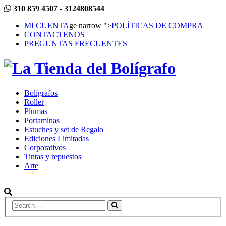
310 859 4507 - 3124808544
|
MI CUENTA
ge narrow ">
POLÍTICAS DE COMPRA
CONTACTENOS
PREGUNTAS FRECUENTES
Bolígrafos
Roller
Plumas
Portaminas
Estuches y set de Regalo
Ediciones Limitadas
Corporativos
Tintas y repuestos
Arte