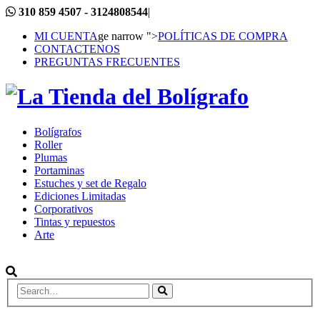
310 859 4507 - 3124808544
|
MI CUENTA
ge narrow ">
POLÍTICAS DE COMPRA
CONTACTENOS
PREGUNTAS FRECUENTES
Bolígrafos
Roller
Plumas
Portaminas
Estuches y set de Regalo
Ediciones Limitadas
Corporativos
Tintas y repuestos
Arte